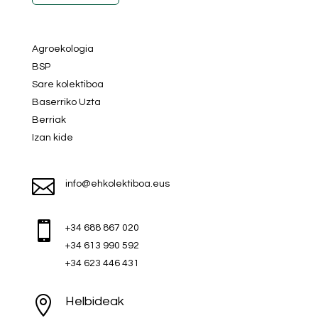
Agroekologia
BSP
Sare kolektiboa
Baserriko Uzta
Berriak
Izan kide

info@ehkolektiboa.eus

+34 688 867 020
+34 613 990 592
+34 623 446 431

Helbideak