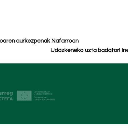
boaren aurkezpenak Nafarroan
Udazkeneko uzta badator! In