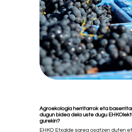
Agroekologia herritarrok eta baserrita
dugun bidea dela uste dugu EHKOlekt
gurekin?
EHKO Etxalde sarea osatzen duten etx