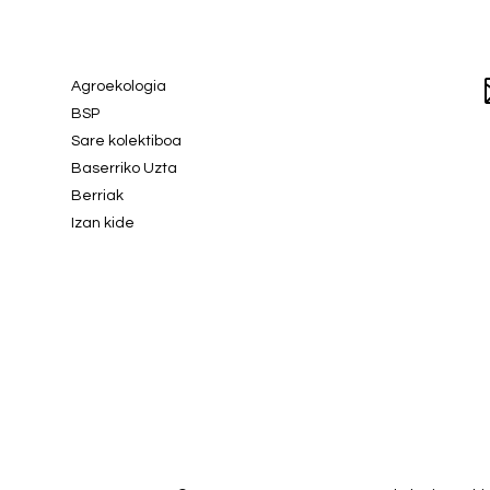
Agroekologia
BSP
Sare kolektiboa
Baserriko Uzta
Berriak
Izan kide