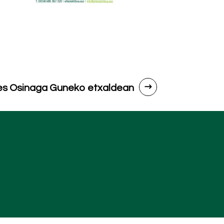
es Osinaga Guneko etxaldean