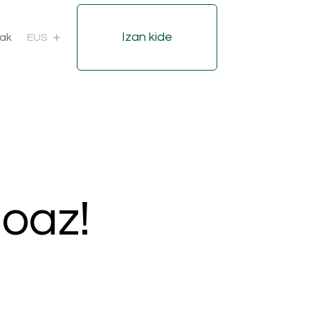
Izan kide
iak
EUS
goaz!