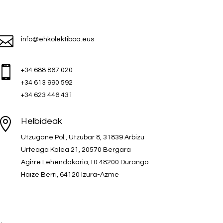

info@ehkolektiboa.eus

+34 688 867 020
+34 613 990 592
+34 623 446 431

Helbideak
Utzugane Pol., Utzubar 8, 31839 Arbizu
Urteaga Kalea 21, 20570 Bergara
Agirre Lehendakaria,10 48200 Durango
Haize Berri, 64120 Izura-Azme