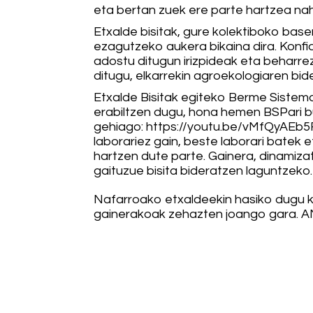
eta bertan zuek ere parte hartzea na
Etxalde bisitak, gure kolektiboko baser
ezagutzeko aukera bikaina dira. Konfia
adostu ditugun irizpideak eta beharre
ditugu, elkarrekin agroekologiaren bid
Etxalde Bisitak egiteko Berme Sistem
erabiltzen dugu, hona hemen BSPari b
gehiago:
https://youtu.be/vMfQyAEb
laborariez gain, beste laborari batek e
hartzen dute parte. Gainera, dinamiza
gaituzue bisita bideratzen laguntzeko.
Nafarroako etxaldeekin hasiko dugu 
gainerakoak zehazten joango gara. 