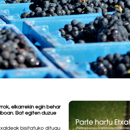
rrok, elkarrekin egin behar
iboan. Bat egiten duzue
aldeak bisitatuko ditugu