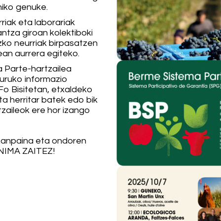
hiko genuke.
riak eta laborariak
ntza giroan kolektiboki
zko neurriak birpasatzen
ean aurrera egiteko.
a Parte-hartzailea
uruko informazio
5Fo
Bisitetan, etxaldeko
ta herritar batek edo bik
tzaileok ere hor izango
kanpaina eta ondoren
ANIMA ZAITEZ!