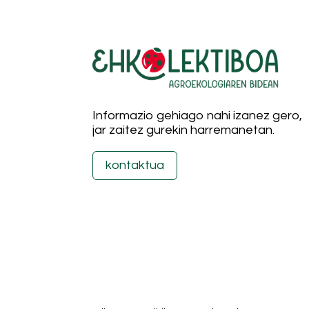
Informazio gehiago nahi izanez gero,
jar zaitez gurekin harremanetan.
kontaktua