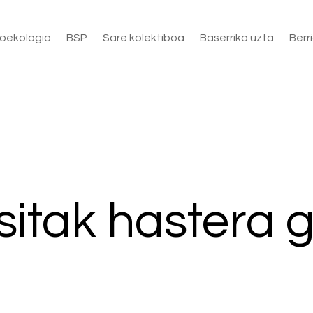
oekologia
BSP
Sare kolektiboa
Baserriko uzta
Berr
sitak hastera 