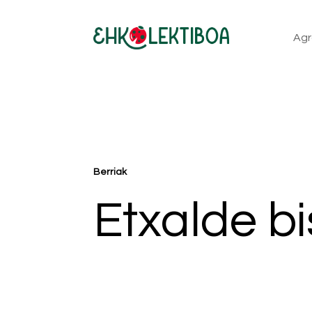
Agr
Berriak
Etxalde bi