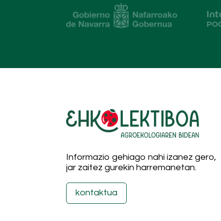
Informazio gehiago nahi izanez gero,
jar zaitez gurekin harremanetan.
kontaktua