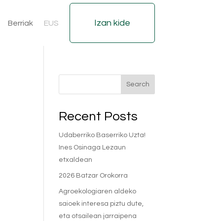
Izan kide
Berriak
EUS
Search
Recent Posts
Udaberriko Baserriko Uzta!
Ines Osinaga Lezaun
etxaldean
2026 Batzar Orokorra
Agroekologiaren aldeko
saioek interesa piztu dute,
eta otsailean jarraipena