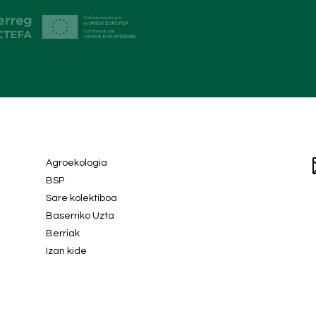
Agroekologia
BSP
Sare kolektiboa
Baserriko Uzta
Berriak
Izan kide