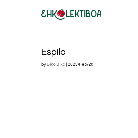
Espila
by
Biko Biko
|
2023/Feb/20