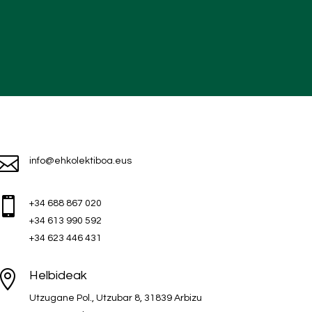

info@ehkolektiboa.eus

+34 688 867 020
+34 613 990 592
+34 623 446 431

Helbideak
Utzugane Pol., Utzubar 8, 31839 Arbizu