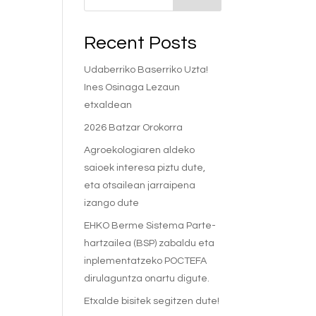
Recent Posts
Udaberriko Baserriko Uzta!
Ines Osinaga Lezaun
etxaldean
2026 Batzar Orokorra
Agroekologiaren aldeko
saioek interesa piztu dute,
eta otsailean jarraipena
izango dute
EHKO Berme Sistema Parte-
hartzailea (BSP) zabaldu eta
inplementatzeko POCTEFA
dirulaguntza onartu digute.
Etxalde bisitek segitzen dute!