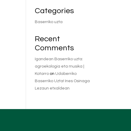
Categories
Baserriko uzta
Recent
Comments
Igandean Baserriko uzta:
agroekologia eta musika |
Kotarro
on
Udaberriko
Baserriko Uzta! Ines Osinaga
Lezaun etxaldean