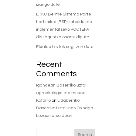
izango dute
EHKO Berme Sistema Parte-
hartzailea (BSP) zabaldu eta
inplementatzeko POCTEFA
dirulaguntza onartu digute.
Etxalde bisitek segitzen dute!
Recent
Comments
Igandean Baserriko uzta:
agroekologia eta musika |
Kotarro
on
Udaberriko
Baserriko Uzta! Ines Osinaga
Lezaun etxaldean
Search