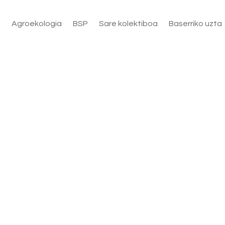
Agroekologia
BSP
Sare kolektiboa
Baserriko uzta