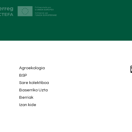
Agroekologia
BSP
Sare kolektiboa
Baserriko Uzta
Berriak
Izan kide