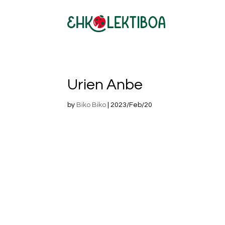
Urien Anbe
by
Biko Biko
|
2023/Feb/20