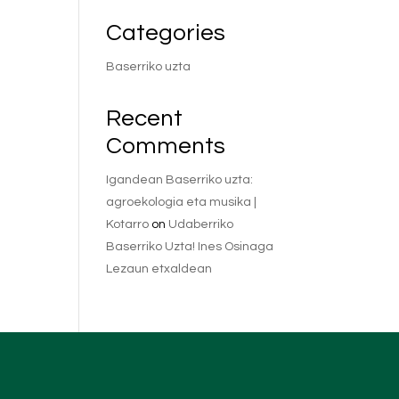
Categories
Baserriko uzta
Recent
Comments
Igandean Baserriko uzta:
agroekologia eta musika |
Kotarro
on
Udaberriko
Baserriko Uzta! Ines Osinaga
Lezaun etxaldean