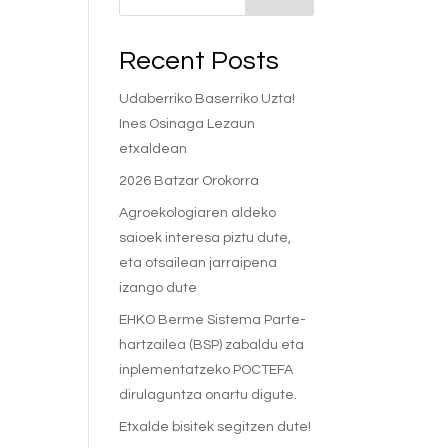
Recent Posts
Udaberriko Baserriko Uzta!
Ines Osinaga Lezaun
etxaldean
2026 Batzar Orokorra
Agroekologiaren aldeko
saioek interesa piztu dute,
eta otsailean jarraipena
izango dute
EHKO Berme Sistema Parte-
hartzailea (BSP) zabaldu eta
inplementatzeko POCTEFA
dirulaguntza onartu digute.
Etxalde bisitek segitzen dute!