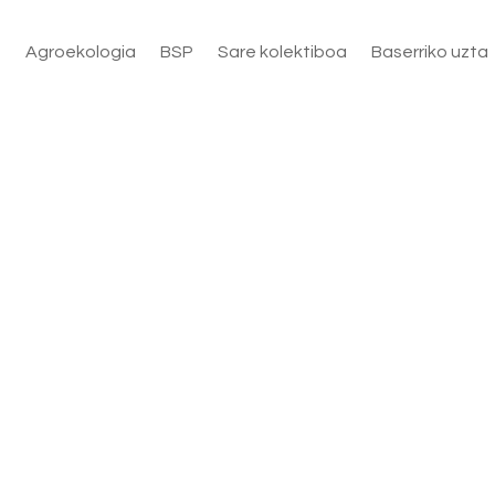
Agroekologia
BSP
Sare kolektiboa
Baserriko uzta