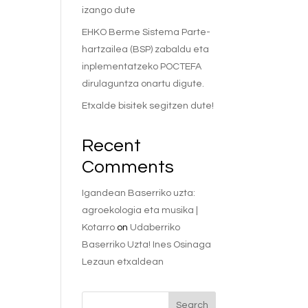
izango dute
EHKO Berme Sistema Parte-
hartzailea (BSP) zabaldu eta
inplementatzeko POCTEFA
dirulaguntza onartu digute.
Etxalde bisitek segitzen dute!
Recent
Comments
Igandean Baserriko uzta:
agroekologia eta musika |
Kotarro
on
Udaberriko
Baserriko Uzta! Ines Osinaga
Lezaun etxaldean
Search