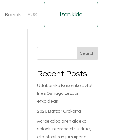
Izan kide
Berriak
EUS
Search
Recent Posts
Udaberriko Baserriko Uzta!
Ines Osinaga Lezaun
etxaldean
2026 Batzar Orokorra
Agroekologiaren aldeko
saioek interesa piztu dute,
eta otsailean jarraipena