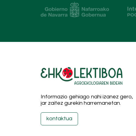
Informazio gehiago nahi izanez gero,
jar zaitez gurekin harremanetan.
kontaktua