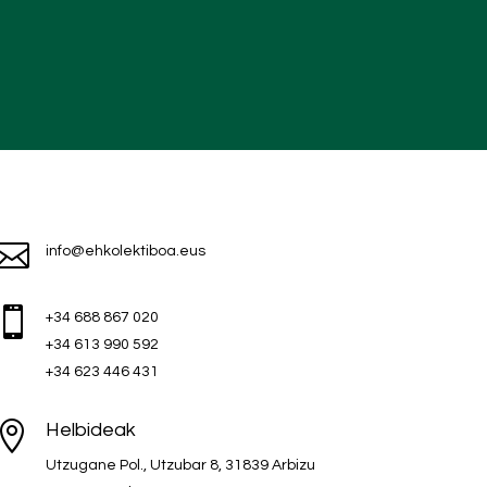

info@ehkolektiboa.eus

+34 688 867 020
+34 613 990 592
+34 623 446 431

Helbideak
Utzugane Pol., Utzubar 8, 31839 Arbizu