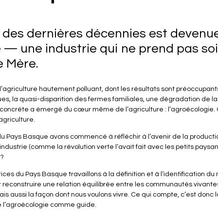
 des dernières décennies est devenue 
— une industrie qui ne prend pas soi
e Mère.
iculture hautement polluant, dont les résultats sont préoccupants :
s, la quasi-disparition des fermes familiales, une dégradation de la 
 concrète a émergé du cœur même de l’agriculture : l’agroécologie. 
agriculture.
du Pays Basque avons commencé à réfléchir à l’avenir de la production
industrie (comme la révolution verte l’avait fait avec les petits paysans
 ?
ices du Pays Basque travaillons à la définition et à l’identification 
 reconstruire une relation équilibrée entre les communautés vivantes 
is aussi la façon dont nous voulons vivre. Ce qui compte, c’est donc
 de l’agroécologie comme guide.