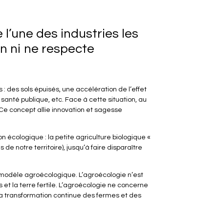
l’une des industries les
n ni ne respecte
 des sols épuisés, une accélération de l’effet
santé publique, etc. Face à cette situation, au
Ce concept allie innovation et sagesse
 écologique : la petite agriculture biologique «
 de notre territoire), jusqu’à faire disparaître
du modèle agroécologique. L’agroécologie n’est
et la terre fertile. L’agroécologie ne concerne
 la transformation continue des fermes et des