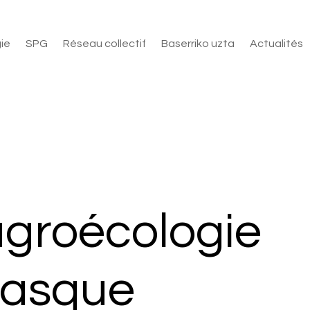
ie
SPG
Réseau collectif
Baserriko uzta
Actualités
l’agroécologie
Basque