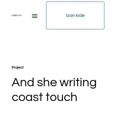
Izan kide
Project
And she writing
coast touch