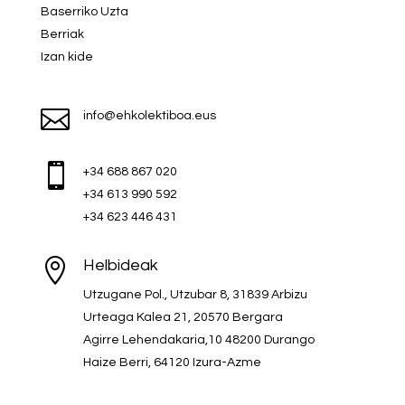
Baserriko Uzta
Berriak
Izan kide

info@ehkolektiboa.eus

+34 688 867 020
+34 613 990 592
+34 623 446 431

Helbideak
Utzugane Pol., Utzubar 8, 31839 Arbizu
Urteaga Kalea 21, 20570 Bergara
Agirre Lehendakaria,10 48200 Durango
Haize Berri, 64120 Izura-Azme