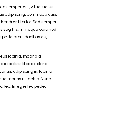
ede semper est, vitae luctus
bus adipiscing, commodo quis,
 hendrerit tortor. Sed semper
ces sagittis, mi neque euismod
us pede arcu, dapibus eu,
ellus lacinia, magna a
ae facilisis libero dolor a
varius, adipiscing in, lacinia
sque mauris ut lectus. Nunc
ac, leo. Integer leo pede,