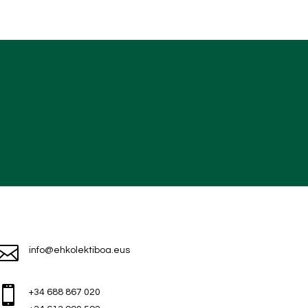

info@ehkolektiboa.eus

+34 688 867 020