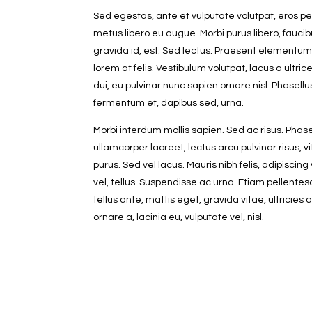
Sed egestas, ante et vulputate volutpat, eros p
metus libero eu augue. Morbi purus libero, fauci
gravida id, est. Sed lectus. Praesent elementum
lorem at felis. Vestibulum volutpat, lacus a ultri
dui, eu pulvinar nunc sapien ornare nisl. Phasell
fermentum et, dapibus sed, urna.
Morbi interdum mollis sapien. Sed ac risus. Phas
ullamcorper laoreet, lectus arcu pulvinar risus, vit
purus. Sed vel lacus. Mauris nibh felis, adipiscing 
vel, tellus. Suspendisse ac urna. Etiam pellente
tellus ante, mattis eget, gravida vitae, ultricies 
ornare a, lacinia eu, vulputate vel, nisl.