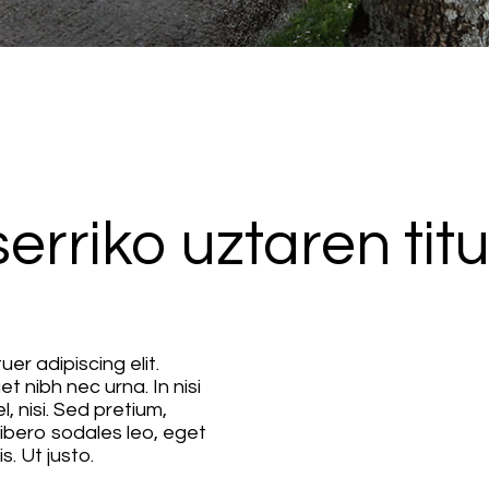
rriko uztaren tit
er adipiscing elit.
t nibh nec urna. In nisi
l, nisi. Sed pretium,
r libero sodales leo, eget
s. Ut justo.