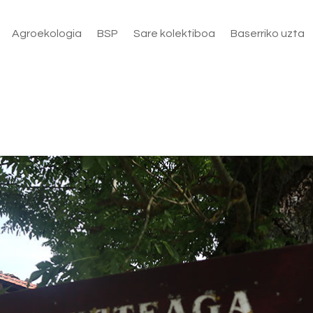
Agroekologia
BSP
Sare kolektiboa
Baserriko uzta