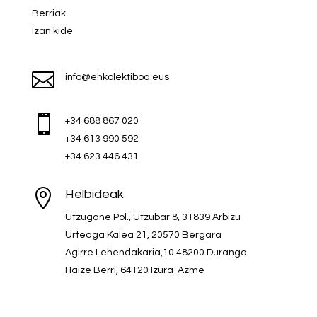
Berriak
Izan kide

info@ehkolektiboa.eus

+34 688 867 020
+34 613 990 592
+34 623 446 431

Helbideak
Utzugane Pol., Utzubar 8, 31839 Arbizu
Urteaga Kalea 21, 20570 Bergara
Agirre Lehendakaria,10 48200 Durango
Haize Berri, 64120 Izura-Azme