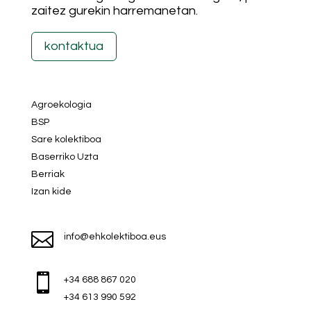
zaitez gurekin harremanetan.
kontaktua
Agroekologia
BSP
Sare kolektiboa
Baserriko Uzta
Berriak
Izan kide

info@ehkolektiboa.eus

+34 688 867 020
+34 613 990 592