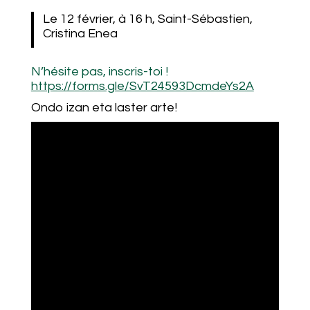
Le 12 février, à 16 h, Saint-Sébastien,
Cristina Enea
N’hésite pas, inscris-toi !
https://forms.gle/SvT24593DcmdeYs2A
Ondo izan eta laster arte!