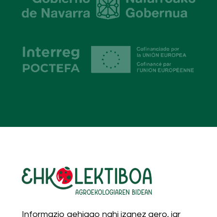
Informazio gehiago nahi izanez gero, jar